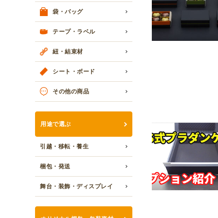
袋・バッグ
テープ・ラベル
紐・結束材
シート・ボード
その他の商品
用途で選ぶ
引越・移転・養生
梱包・発送
舞台・装飾・ディスプレイ