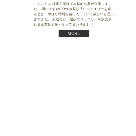
こんにちは 梅雨も明けて本格的な夏が到来しまし
た。 暑いですね(^O^) 大切な人にジュエリーを送
るとき、やはり特別な箱に入っていて欲しいと思い
ますよね。 最近では、通販でジュエリーを販売さ
れる企業様も多くなってまいりま […]
MORE