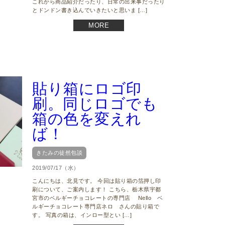
これから商品紹介だったり、日常の出来事だったり
とドンドン書き込んでいきたいと思いま […]
MORE
貼り箱にロゴ印
刷。同じロゴでも
箱の色を変えれ
ば！
きたみの徒然包談
2019/07/17（水）
こんにちは、北見です。 今回は貼り箱の箔押し印
刷について、ご案内します！ こちら、栃木県宇都
宮市のベルギーチョコレートの専門店 Nello ベ
ルギーチョコレート専門店ネロ さんの貼り箱で
す。 写真の箱は、インロー型とい […]