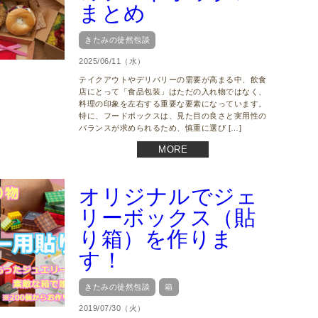
まとめ
きたみの徒然包談
2025/06/11（水）
テイクアウトやデリバリーの需要が高まる中、飲食
店にとって「食品包装」はただの入れ物ではなく、
料理の印象を左右する重要な要素になっています。
特に、フードボックスは、見た目の良さと実用性の
バランスが求められるため、慎重に選び […]
MORE
オリジナルでジェ
リーボックス（貼
り箱）を作りま
す！
きたみの徒然包談
箱
2019/07/30（火）