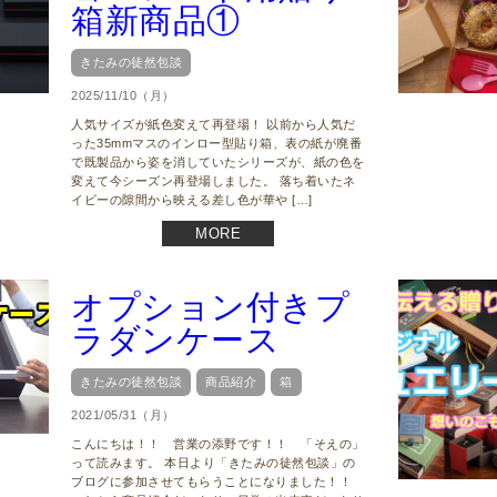
箱新商品①
きたみの徒然包談
2025/11/10（月）
人気サイズが紙色変えて再登場！ 以前から人気だ
った35mmマスのインロー型貼り箱、表の紙が廃番
で既製品から姿を消していたシリーズが、紙の色を
変えて今シーズン再登場しました。 落ち着いたネ
イビーの隙間から映える差し色が華や […]
MORE
オプション付きプ
ラダンケース
きたみの徒然包談
商品紹介
箱
2021/05/31（月）
こんにちは！！ 営業の添野です！！ 「そえの」
って読みます。 本日より「きたみの徒然包談」の
ブログに参加させてもらうことになりました！！