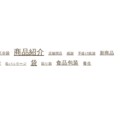
商品紹介
新商品
保冷袋
店舗閉店
感謝
手提げ紙袋
袋
食品包装
材
養生
缶パッケージ
貼り箱