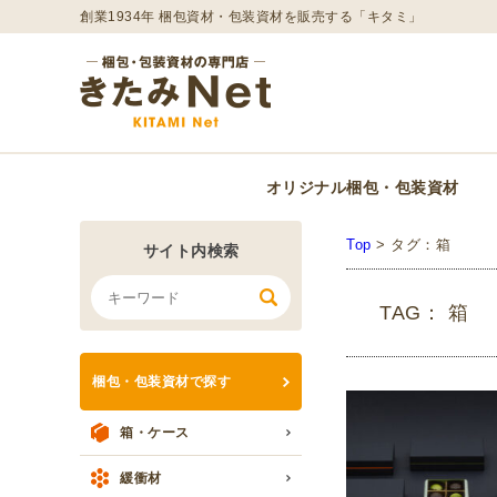
創業1934年 梱包資材・包装資材を販売する「キタミ」
オリジナル梱包・包装資材
Top
>
タグ：箱
サイト内検索
TAG： 箱
梱包・包装資材で探す
箱・ケース
緩衝材