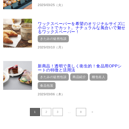
2025/03/25（火）
ワックスペーパーを希望のオリジナルサイズに
小ロットでカット。ナチュラルな風合いで魅せ
るワックスペーパー！
きたみの徒然包談
2025/03/10（月）
新商品！透明で美しく衛生的！食品用OPPシ
ートの特徴と活用法
きたみの徒然包談
商品紹介
梱包名人
食品包装
2025/03/06（木）
1
2
3
...
8
»