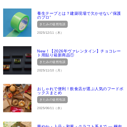
養生テープとは？建築現場で欠かせない”保護
のプロ”
きたみの徒然包談
2025/12/11（木）
New！【2026年ヴァレンタイン】チョコレー
ト用貼り箱新商品①
きたみの徒然包談
2025/11/10（月）
おしゃれで便利！飲食店が選ぶ人気のフードボ
ックスまとめ
きたみの徒然包談
2025/06/11（水）
華やか・上品・和風・クラフト系まで ― 梱包