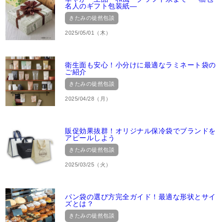
名人のギフト包装紙―
きたみの徒然包談
2025/05/01（木）
衛生面も安心！小分けに最適なラミネート袋の
ご紹介
きたみの徒然包談
2025/04/28（月）
販促効果抜群！オリジナル保冷袋でブランドを
アピールしよう
きたみの徒然包談
2025/03/25（火）
パン袋の選び方完全ガイド！最適な形状とサイ
ズとは？
きたみの徒然包談