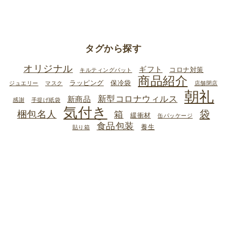
タグから探す
オリジナル
ギフト
コロナ対策
キルティングパット
商品紹介
ラッピング
保冷袋
ジュエリー
マスク
店舗閉店
朝礼
新型コロナウィルス
新商品
感謝
手提げ紙袋
気付き
梱包名人
袋
箱
緩衝材
缶パッケージ
食品包装
養生
貼り箱